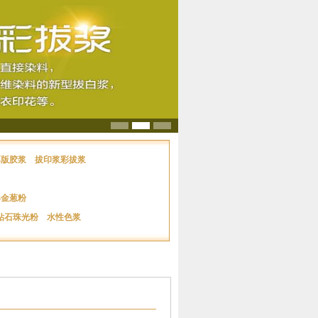
厚版胶浆
拔印浆彩拔浆
形金葱粉
钻石珠光粉
水性色浆