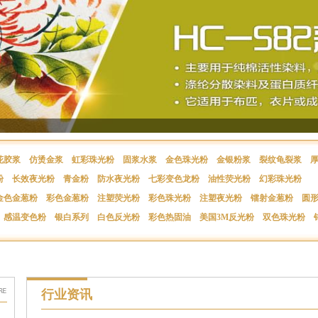
花胶浆
仿烫金浆
虹彩珠光粉
固浆水浆
金色珠光粉
金银粉浆
裂纹龟裂浆
粉
长效夜光粉
青金粉
防水夜光粉
七彩变色龙粉
油性荧光粉
幻彩珠光粉
金色金葱粉
彩色金葱粉
注塑荧光粉
彩色珠光粉
注塑夜光粉
镭射金葱粉
圆
感温变色粉
银白系列
白色反光粉
彩色热固油
美国3M反光粉
双色珠光粉
行业资讯