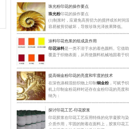
珠光粉印花的操作要点
珠光粉
印花的操作要点
(1)制浆时，应避免高剪切力的搅拌或长时间
容易被剪切破坏，导致珍珠光泽效果降低。
涂料印花色浆的组成及作用
印花涂料
是一类不溶于水的着色颜料。它借助
覆盖于织物表面，从而使颜料机械地固着于织
提高铜金粉印花的亮度和牢度的技术
在深色涤棉混纺织物上印制
铜金粉
，可赋予织
机上印制金粉花样时还存在金粉印花的亮度和
纳为：
探讨印花工艺-印花胶浆
印花胶浆
在印花工艺应用特殊的化学凝胶与染
介质作用，牢固的附着在面料上，胶浆印花工