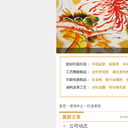
纺织印染印花：
印花硅胶
粘珠浆
印
工艺陶瓷制品：
水性荧光粉
感光变色
印刷包装制品：
红金粉
银片金葱粉
涂料皮革工艺：
水性油墨
转印植毛浆
首页
>
资讯中心
>
行业资讯
最新文章
公司动态