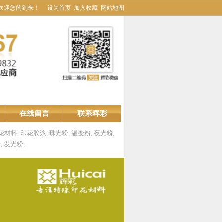
欢迎您的到来！
设为首页
加入收藏
网站地图
在线留言
联系晖彩
花材料
,
印花胶浆
,
珠光粉
,
温变粉
,
夜光粉
,
粉
,
发光粉
,