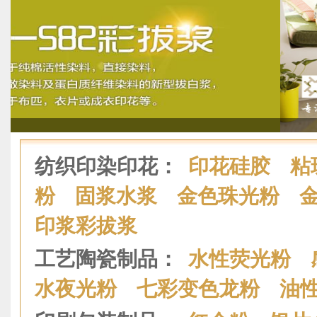
纺织印染印花：
印花硅胶
粘
粉
固浆水浆
金色珠光粉
印浆彩拔浆
工艺陶瓷制品：
水性荧光粉
水夜光粉
七彩变色龙粉
油