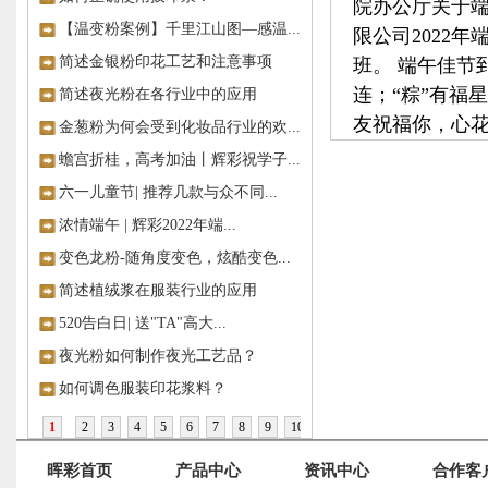
院办公厅关于
【温变粉案例】千里江山图—感温...
限公司2022年
简述金银粉印花工艺和注意事项
班。 端午佳节
连；“粽”有福
简述夜光粉在各行业中的应用
友祝福你，心
金葱粉为何会受到化妆品行业的欢...
蟾宫折桂，高考加油丨辉彩祝学子...
六一儿童节| 推荐几款与众不同...
浓情端午 | 辉彩2022年端...
变色龙粉-随角度变色，炫酷变色...
简述植绒浆在服装行业的应用
520告白日| 送"TA"高大...
夜光粉如何制作夜光工艺品？
如何调色服装印花浆料？
1
2
3
4
5
6
7
8
9
10
>>
晖彩首页
产品中心
资讯中心
合作客