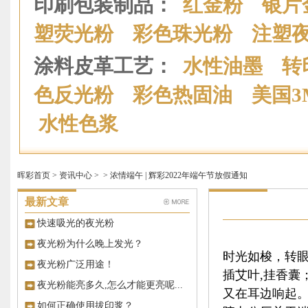
印刷包装制品：
红金粉
银片
塑荧光粉
彩色珠光粉
注塑
涂料皮革工艺：
水性油墨
转
色反光粉
彩色热固油
美国
水性色浆
晖彩首页
>
资讯中心
>
> 浓情端午 | 辉彩2022年端午节放假通知
最新文章
快速吸光的夜光粉
夜光粉为什么晚上发光？
时光如梭，转眼
夜光粉广泛用途！
插艾叶,挂香囊
夜光粉能亮多久,怎么才能更亮呢...
又在耳边响起。
如何正确使用拔印浆？