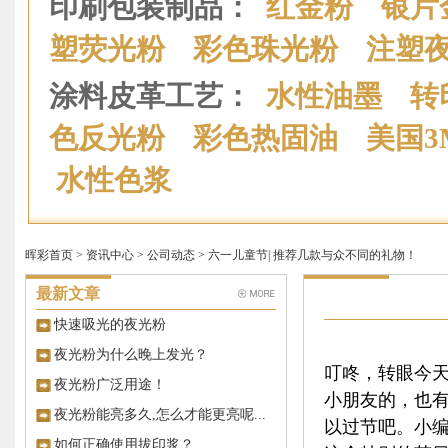
印刷包装制品：
红金粉
银片
塑荧光粉
彩色珠光粉
注塑
涂料皮革工艺：
水性油墨
转
色反光粉
彩色热固油
美国
水性色浆
晖彩首页
>
资讯中心
>
公司动态
> 六一儿童节| 推荐几款与众不同的礼物！
最新文章
快速吸光的夜光粉
夜光粉为什么晚上发光？
叮咚，转眼今
夜光粉广泛用途！
小朋友的，也
夜光粉能亮多久,怎么才能更亮呢...
以过节吧。小编
如何正确使用拔印浆？