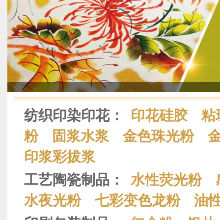
纺织印染印花：
印花硅胶
粘
粉
固浆水浆
金色珠光粉
印浆彩拔浆
工艺陶瓷制品：
水性荧光粉
水夜光粉
七彩变色龙粉
油