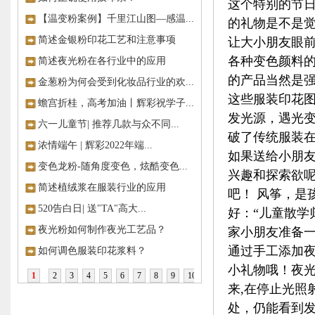
这个特别的节
【温变粉案例】千里江山图—感温...
的礼物是不是
简述金银粉印花工艺和注意事项
让大小朋友眼前
各种变色颜料
简述夜光粉在各行业中的应用
的产品当然是
金葱粉为何会受到化妆品行业的欢...
这些服装印花
蟾宫折桂，高考加油丨辉彩祝学子...
发光源，遇光
六一儿童节| 推荐几款与众不同...
破了传统服装
浓情端午 | 辉彩2022年端...
如果送给小朋
变色龙粉-随角度变色，炫酷变色...
兴趣和探索欲
简述植绒浆在服装行业的应用
吧！ 风筝，是
520告白日| 送"TA"高大...
好：“儿童散学
夜光粉如何制作夜光工艺品？
家小朋友准备
通过手工添加
如何调色服装印花浆料？
小礼物哦！夜光
1
2
3
4
5
6
7
8
9
10
来,在停止光照
>>
处，仍能看到发