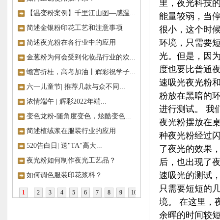
里，夜光科技的
【温变粉案例】千里江山图—感温...
能量较弱，当
简述金银粉印花工艺和注意事项
很小，这个时候
环境，只需要
简述夜光粉在各行业中的应用
光。但是，因
金葱粉为何会受到化妆品行业的欢...
度也要比普通夜
蟾宫折桂，高考加油丨辉彩祝学子...
速吸光夜光粉
六一儿童节| 推荐几款与众不同...
粉放在黑暗的
浓情端午 | 辉彩2022年端...
进行测试。 我
变色龙粉-随角度变色，炫酷变色...
夜光粉摆放在桌
简述植绒浆在服装行业的应用
种夜光粉经过
520告白日| 送"TA"高大...
了夜光的效果
夜光粉如何制作夜光工艺品？
后，也出现了夜
速吸光的测试
如何调色服装印花浆料？
只需要短短的
1
2
3
4
5
6
7
8
9
10
境。 在这里，
>>
余晖的时间较