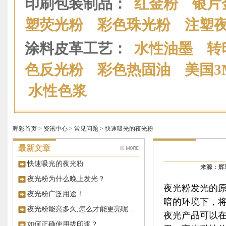
印刷包装制品：
红金粉
银片
塑荧光粉
彩色珠光粉
注塑
涂料皮革工艺：
水性油墨
转
色反光粉
彩色热固油
美国
水性色浆
晖彩首页
>
资讯中心
>
常见问题
> 快速吸光的夜光粉
最新文章
快速吸光的夜光粉
来源：辉彩
夜光粉为什么晚上发光？
夜光粉发光的
夜光粉广泛用途！
暗的环境下，将
夜光粉能亮多久,怎么才能更亮呢...
夜光产品可以
如何正确使用拔印浆？