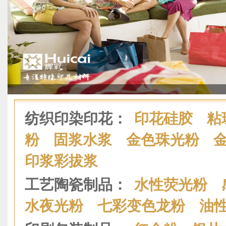
纺织印染印花：
印花硅胶
粘
粉
固浆水浆
金色珠光粉
印浆彩拔浆
工艺陶瓷制品：
水性荧光粉
水夜光粉
七彩变色龙粉
油